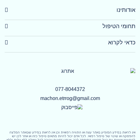
אודותינו
תחומי הטיפול
כדאי לקרוא
077-8044372
machon.etrrog@gmail.com
אין לראות במידע המופיע באתר עצה או התוויה רפואית וכן אין לראות במידע שבאתר המלצה
להפסקה או שינוי של טיפול רפואי. לכל אדם יכול להיות מתאים טיפול כזה או אחר לכן יש
להתייעץ אישית עם בעל מקצוע המוסמך לכך. אנחנו זמינים עבורך לכל שאלה ללא עלות וללא