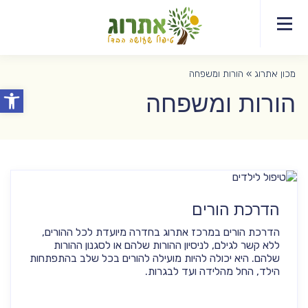
077-
צ
דף
תחומי
מידע
EDT
יצירת
8044372
אודות
קש
הבית
הטיפול
מקצועי
קשר
לפסיכותרפיסטים
מכון אתרוג
»
הורות ומשפחה
פתח סרג
הורות ומשפחה
הדרכת הורים
הדרכת הורים במרכז אתרוג בחדרה מיועדת לכל ההורים,
ללא קשר לגילם, לניסיון ההורות שלהם או לסגנון ההורות
שלהם. היא יכולה להיות מועילה להורים בכל שלב בהתפתחות
הילד, החל מהלידה ועד לבגרות.