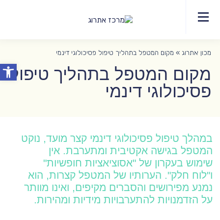
077-
צר
דף
תחומי
מידע
EDT
יצירת
אודות
8044372
קש
הבית
הטיפול
מקצועי
קשר
לפסיכותרפיסטים
מכון אתרוג
»
מקום המטפל בתהליך טיפול פסיכולוגי דינמי
פתח סרג
מקום המטפל בתהליך טיפול
פסיכולוגי דינמי
במהלך טיפול פסיכולוגי דינמי קצר מועד, נוקט
המטפל בגישה אקטיבית ומתערבת. אין
שימוש בעקרון של "אסוציאציות חופשיות"
ו"לוח חלק". הערותיו של המטפל קצרות, הוא
נמנע מפירושים והסברים מקיפים, ואינו מוותר
על הזדמנויות להתערבויות מידיות ומהירות.