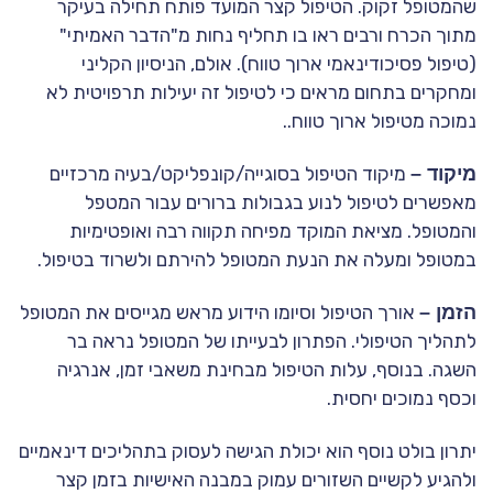
שהמטופל זקוק. הטיפול קצר המועד פותח תחילה בעיקר
מתוך הכרח ורבים ראו בו תחליף נחות מ"הדבר האמיתי"
(טיפול פסיכודינאמי ארוך טווח). אולם, הניסיון הקליני
ומחקרים בתחום מראים כי לטיפול זה יעילות תרפויטית לא
נמוכה מטיפול ארוך טווח..
מיקוד –
מיקוד הטיפול בסוגייה/קונפליקט/בעיה מרכזיים
מאפשרים לטיפול לנוע בגבולות ברורים עבור המטפל
והמטופל. מציאת המוקד מפיחה תקווה רבה ואופטימיות
במטופל ומעלה את הנעת המטופל להירתם ולשרוד בטיפול.
הזמן –
אורך הטיפול וסיומו הידוע מראש מגייסים את המטופל
לתהליך הטיפולי. הפתרון לבעייתו של המטופל נראה בר
השגה. בנוסף, עלות הטיפול מבחינת משאבי זמן, אנרגיה
וכסף נמוכים יחסית.
יתרון בולט נוסף הוא יכולת הגישה לעסוק בתהליכים דינאמיים
ולהגיע לקשיים השזורים עמוק במבנה האישיות בזמן קצר