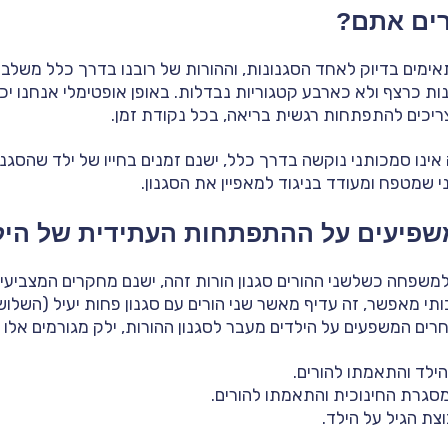
רים אתם?
ימים בדיוק לאחד הסגנונות, וההורות של רובנו בדרך כלל משלבת
ל 4 הסגנונות כרצף ולא כארבע קטגוריות נבדלות. באופן אופטימלי אנחנו י
יכים להתפתחות רגשית בריאה, בכל נקודת זמן.
ינו סמכותני נוקשה בדרך כלל, ישנם זמנים בחייו של ילד שהסגנון 
י שמטפח ומעודד בניגוד למאפיין את הסגנון.
שפיעים על ההתפתחות העתידית של היל
למשפחה כשלשני ההורים סגנון הורות זהה, ישנם מחקרים המצביע
תי מאפשר, זה עדיף מאשר שני הורים עם סגנון פחות יעיל (השלוש
ים המשפעים על הילדים מעבר לסגנון ההורות, ילק מגורמים אלו כ
לד והתאמתו להורים.
מסגרת החינוכית והתאמתו להורים.
ת הגיל על הילד.