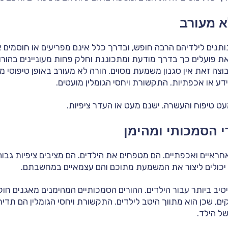
לא מעורב
ותנים לילדיהם הרבה חופש, ובדרך כלל אינם מפריעים או חוסמים 
ת פועלים כך בדרך מודעת ומתכוננת וחלק פחות מעוניינים בהורו
בוצה זאת אין סגנון משמעת מסוים. הורה לא מעורב באופן טיפוסי 
דע או אכפתיות. התקשורת ויחסי הגומלין מועטים.
עט טיפוח והעשרה. ישנם מעט או העדר ציפיות.
י הסמכותי ומהימן
 אחראיים ואכפתיים. הם מטפחים את הילדים. הם מציבים ציפיות גבוהו
, יכולים ליצור את המשמעת מתוכם והם עצמאיים במחשבתם.
טיב ביותר עבור הילדים. ההורים הסמכותיים המהימנים מאגנים חוק
קים, שכן הוא מתווך היטב לילדים. התקשורת ויחסי הגומלין הם תד
ל הילד.