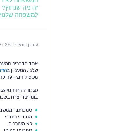
המשפחה לא רב,
זה מה שנחוץ? ל
למשפחה שלנו?
עודכן בתאריך: 28 באפריל 2025
אחד הדברים המעניי
שלנו. המעניין ב
הדר
מספיק דמיון עד כד
סגנון ההורות מייצ
בומרינד יצרה בשנות ה-60 סיווג חשוב לסגנונות הורות, לכל אחד מהם כותרת שונה 
סמכותני וממשמ
מתירני וותרני
לא מעורבים
סמכותי מהימן