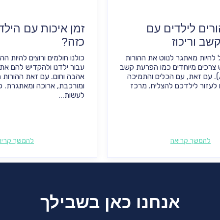
רים לילדים עם
זמן איכות עם הילד
שב וריכוז
כזה?
ל להיות מאתגר לנווט את ההורות
כולנו חולמים ורוצים להיות הה
 צרכים מיוחדים כמו הפרעת קשב
עבור ילדנו ולהקדיש להם את 
וריכוז (ADHD). עם זאת, עם הכלים והתמיכה
אהבה וחום. עם זאת ההורות 
ו לעזור לילדכם להצליח. מרכז
ומורכבת, ארוכה ומאתגרת. כ
לעשות...
להמשך קריאה
להמשך קריא
אנחנו כאן בשבילך