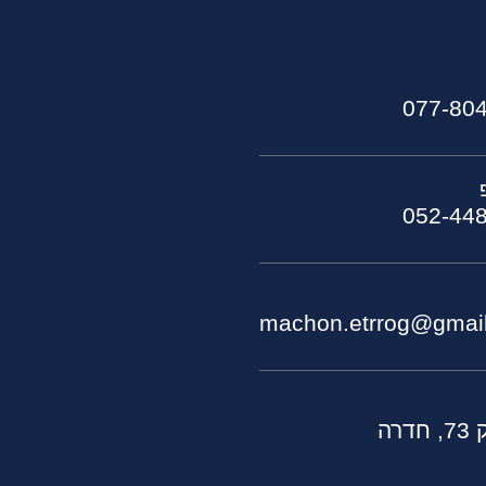
077-80
052-44
machon.etrrog@gmai
דרה