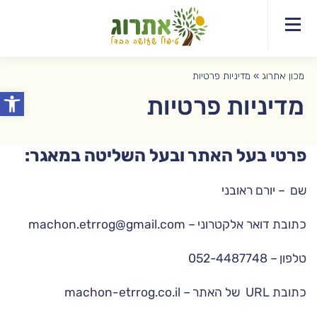
077-
צרו
דף
תחומי
מידע
EDT
יצירת
8044372
אודות
הבית
הטיפול
מקצועי
קשר
לפסיכותרפיסטים
קשר
מכון אתרוג
»
מדיניות פרטיות
פתח סרג
מדיניות פרטיות
פרטי בעל האתר ובעל השליטה במאגר:
שם – יורם ראובני
כתובת דואר אלקטרוני – machon.etrrog@gmail.com
טלפון – 052-4487748
כתובת URL של האתר – machon-etrrog.co.il