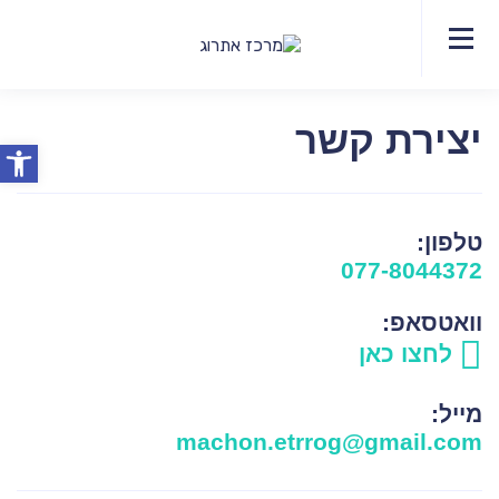
077-
צר
דף
תחומי
מידע
EDT
יצירת
אודות
8044372
קש
הבית
הטיפול
מקצועי
קשר
לפסיכותרפיסטים
יצירת קשר
פתח סרג
טלפון:
077-8044372
וואטסאפ:
לחצו כאן
מייל:
machon.etrrog@gmail.com