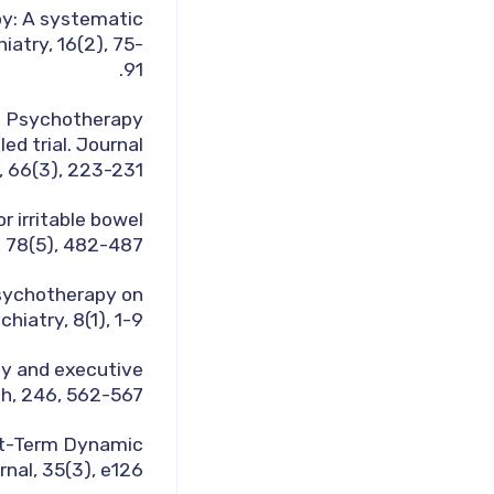
py: A systematic
atry, 16(2), 75-
91.
ic Psychotherapy
d trial. Journal
 66(3), 223-231.
r irritable bowel
 78(5), 482-487.
 Psychotherapy on
iatry, 8(1), 1-9.
py and executive
h, 246, 562-567.
ort-Term Dynamic
al, 35(3), e126.