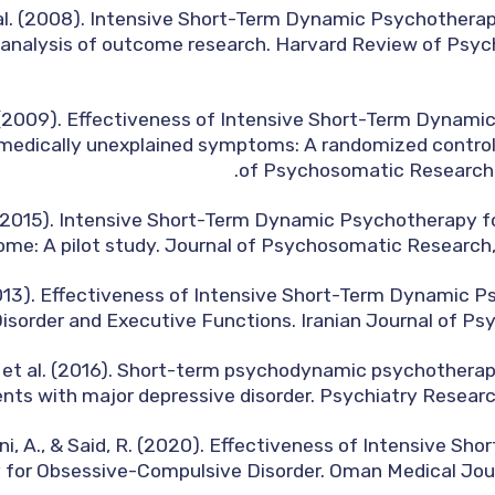
 al. (2008). Intensive Short-Term Dynamic Psychothera
nalysis of outcome research. Harvard Review of Psychi
l. (2009). Effectiveness of Intensive Short-Term Dynam
medically unexplained symptoms: A randomized controlle
of Psychosomatic Research,
. (2015). Intensive Short-Term Dynamic Psychotherapy fo
ome: A pilot study. Journal of Psychosomatic Research,
. (2013). Effectiveness of Intensive Short-Term Dynamic
sorder and Executive Functions. Iranian Journal of Psych
B., et al. (2016). Short-term psychodynamic psychothera
ents with major depressive disorder. Psychiatry Researc
i, A., & Said, R. (2020). Effectiveness of Intensive Sh
for Obsessive-Compulsive Disorder. Oman Medical Journ