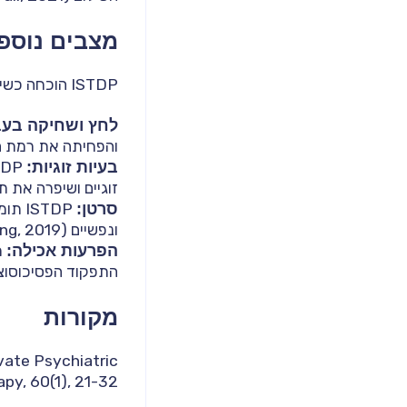
מצבים נוספ
ISTDP הוכחה כשיטה יעילה במגוון אוכלוסיות ומצבים נוספים:
לחץ ושחיקה בעב
והפחיתה את רמת הלחץ בעבודה 
בעיות זוגיות:
זוגיים ושיפרה את תפקודם הבי
סרטן:
STDP
ונפשיים (Watt & Irving, 2019).
הפרעות אכילה:
התפקוד הפסיכוסוציאלי של נבדקים
מקורות
vate Psychiatric
py, 60(1), 21-32.