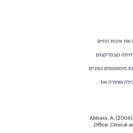
ופה עם שחיקה מצא ש-ISTDP שיפרה את איכות החיים
 יעילה בשיפור קשרים זוגיים. מחקר מצא ש-ISTDP הפחיתה קונפליקטים
ת סימפטומים גופניים
ות אכילה ושיפרה את
Abbass, A. (2006)
Office: Clinical