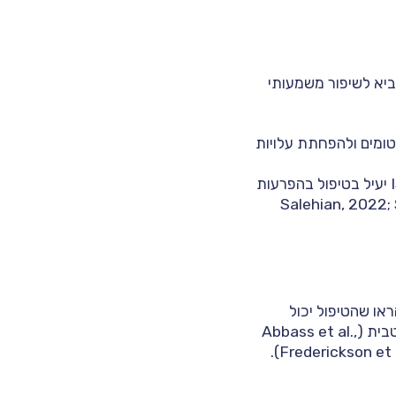
 להביא לשיפור משמעותי
תי בסימפטומים ולהפחתת עלויות
מחקרים עדכניים הראו ש-ISTDP יעיל בטיפול בהפרעות
ברתית (Salehian, 2022; Salehian & Moradi,
ראו שהטיפול יכול
להביא לשיפורים משמעותיים במצב וביציבות הרגשית של מתמודדים עם הפרעה דו-קוטבית (Abbass et al.,