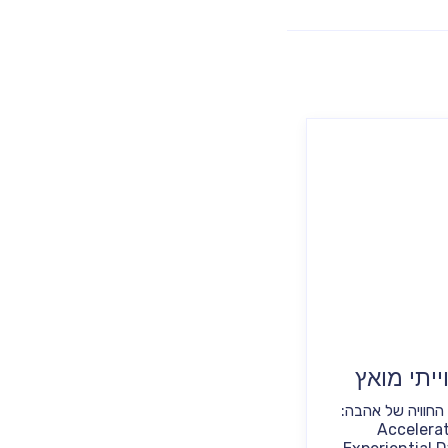
וייתי מואץ
החוויה של אהבה:
יתי דינאמי מואץ Accelerated