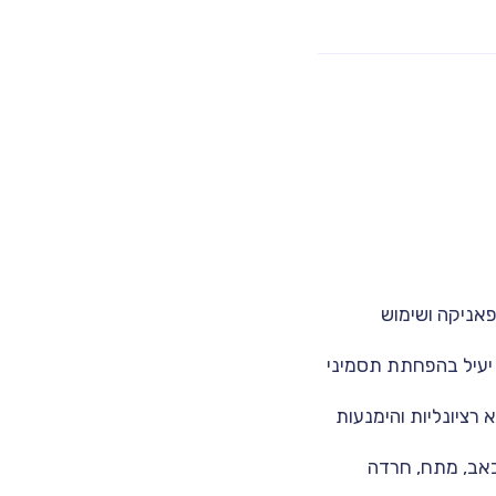
ISTD הפחית תסמיני פאניקה ושימוש
עם 40 משתתפים הראה כי ISTDP היה יעיל בהפחתת תסמיני
חית תסמיני OCD, אמונות לא רציונליות והימנעות
תה של כאב, מתח, חרדה