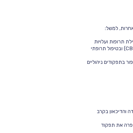
ת תרופות ועלויות
כלכליות נמוכות יותר בעקבות טיפול ב-ISTDP לעומת טיפול קוגניטיבי-התנהגותי (CBT) ובטיפול תרופתי
מג'ורי ושיפור בתפקודים ניהוליים
 החרדה והדיכאון בקרב
רדה ושיפרה את תפקוד