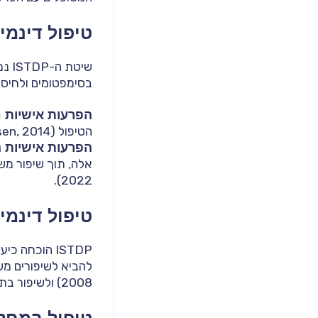
טיפול דינמי
שיט
בסימפטומים ולחיסכ
הפרעות אישיות ח
הטיפול (Abbass et al., 2008; Cornelissen, 2014).
הפרעות אישיות ה
2022).
טיפול דינמי
ISTDP הוכחה
2008) ולשיפור בתסמינים חיוביים ושליליים בקרב מטופלים עם סכיזופרניה (Frederickson et al., 2013).