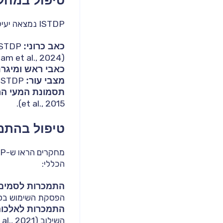
טיפול במחל
ISTDP נמצאה יעילה לטיפול בתסמינים סומטיים ומצבים גופנים למיניהם:
כאב כרוני:
(Moghadam et al., 2024).
כאבי ראש ומיגרנ
מצבי עור:
ISTDP הביא לשיפור משמעותי בתסמיני אטופיק דרמטיטיס (Naghibi et al., 2023).
תסמונת המעי הרגיז (
et al., 2015).
טיפול בהתמכ
הכללי:
התמכרות לסמים
הפסקת השימוש בסמים ושיפור ב
התמכרות לאלכוה
השילוב (Kafee et al., 2021).