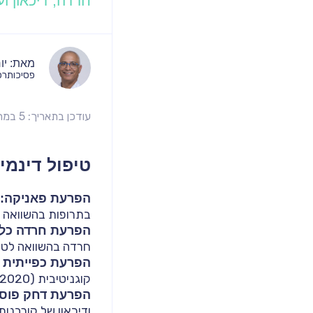
חרדה, דיכאון וע
מאת:
יו
פסיכותרפ
עודכן בתאריך: 5 במרץ 2025
טיפול דינמי
הפרעת פאניקה:
בתרופות בהשוואה לקבוצת ביקורת ב
הפרעת חרדה כללית (
חרדה בהשוואה לטיפולים אחרים (
הפרעת כפייתית (OCD)
קוגניטיבית (Ranjbar et al., 2017; Almadani & Said, 2020).
הפרעת דחק פוסט-טר
ודיכאון של קורבנות רעי