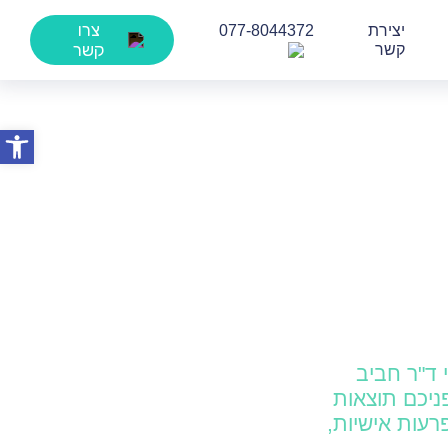
צרו
יצירת
077-8044372
קשר
קשר
פתח סרג
), שפותחה על ידי ד"ר חביב
ניכם תוצאות
ול בהפרעות אישיות,