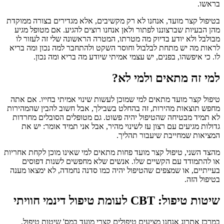
בראשו.
בטיפול קצר מועד, אנחנו לא רק מקשיבים, אלא מגדירים בצורה ממוקדת
מהן הבעיות שברצוננו לפתור ולאן אנחנו רוצים להגיע. אם מטופל מגיע
מבולבל ולא יודע בדיוק מה מטרתו, המטרה הראשונה שלי זה לעזור לו
לראות מה יש מתחת לבלבול וחוסר השקט ולהתחבר למה נכון ומה בריא
לו. כי איפשהו, בפנים, יש עצמי אמיתי שיודע מה בריא ומה נכון.
למי זה מתאים ולמי לא?
טיפול קצר מועד מתאים למי שמוכן לעשות שינוי אמיתי בחייו. אם אתה
מחפש תוצאות מהירות, זה בהחלט בשבילך, אבל חשוב להבין שהמהירות
לא תמיד מבטיחה שהטיפול יהיה פשוט. גם מטופלים הסובלים מחרדות
גדולות מגיעים עם רצון עז לשינוי מהיר, אבל אני תמיד אומר: יש את
המציאות שמחייבת שיעבור תהליך.
מהצד השני, טיפול קצר מועד פחות מתאים למי שאינו מוכן לקחת אחריות
או להתמודד עם הקשיים שלו. אנשים שלא מחפשים לשנות דפוסים
בעייתיים, או שמצפים שהטיפול יהיה כמו סדנה נחמדה, לא ימצאו מענה
בטיפול הזה.
שיטות טיפול: CBT לעומת טיפול דינמי חוויתי
במרכז אתרוג אנחנו מציעים טיפולים קצרי מועד במס' שיטות טיפול,