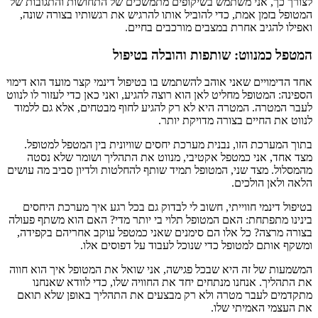
לצורך כך, אני משתמש בשיקופים מתמשכים של התחושות והתגובות של
המטופל בזמן אמת, כדי להוביל אותו להרגיש את רגשותיו בצורה שונה,
ואפילו להגיב אחרת במצבים מורכבים בחיים.
המטפל כמנווט: שותפות והובלה בטיפול
אחד הדימויים שאני אוהב להשתמש בו בטיפול דינמי קצר מועד הוא דימוי
הספינה: המטופל מחליט לאן הוא רוצה להגיע, ואני כאן כדי לעזור לו לנווט
לעבר המטרה. המטרה היא לא רק להגיע לחוף מבטחים, אלא גם ללמוד
לנווט את החיים בצורה מדויקת יותר.
בתוך המערכת הזו, נבנית מערכת יחסים שוויונית בין המטפל למטופל.
מצד אחד, אני כמטפל אקטיבי, מנווט את התהליך ושומר שלא נסטה
מהמסלול. מצד שני, המטופל תמיד שותף להחלטות ולדיון סביב מה עושים
הלאה ולאן הולכים.
בטיפול דינמי חווייתי, חשוב לי לבדוק גם בכל רגע איך מערכת היחסים
בינינו מתפתחת: האם המטופל תלוי בי יותר מדי? האם הוא משתף פעולה
בצורה מרצה? כל אלו הם סימנים שאני כמטפל עוקב אחריהם בקפידה,
ומשקף אותם למטופל כדי שנוכל לעבוד על דפוסים אלו.
המשמעות של זה היא שבכל פגישה, אני שואל את המטופל איך הוא חווה
את התהליך. אנחנו מנתחים יחד את החוויה שלו, כדי לוודא שאנחנו
מתקדמים לעבר מטרה ולא רק מבצעים את התהליך באופן שלא תואם
את העצמי האמיתי שלו.