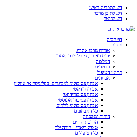
דלג לתפריט ראשי
דלג לתוכן מרכזי
דלג לפוטר
דף הבית
אודות
אודות מרכז אתרוג
יורם ראובני, מנהל מרכז אתרוג
המלצות
סרטונים
תחומי הטיפול
אבחונים
אבחון פסיכולוגי למבוגרים: בקליניקה או אונליין
אבחון דידקטי
אבחון פסיכודידקטי
אבחון פסיכודיאגנוסטי
אבחון פסיכולוגי לילדים
כל האבחונים
הורות ומשפחה
הדרכת הורים
טיפול דיאדי – הורה ילד
כל הטיפולים