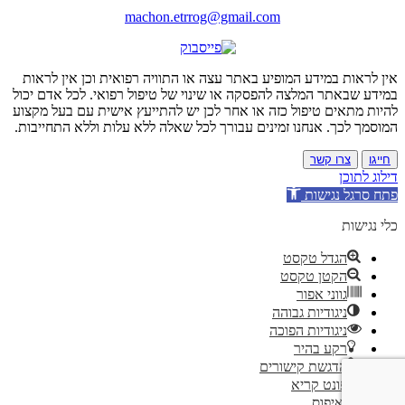
machon.etrrog@gmail.com
אין לראות במידע המופיע באתר עצה או התוויה רפואית וכן אין לראות
במידע שבאתר המלצה להפסקה או שינוי של טיפול רפואי. לכל אדם יכול
להיות מתאים טיפול כזה או אחר לכן יש להתייעץ אישית עם בעל מקצוע
המוסמך לכך. אנחנו זמינים עבורך לכל שאלה ללא עלות וללא התחייבות.
חייגו
צרו קשר
דילוג לתוכן
פתח סרגל נגישות
כלי נגישות
הגדל טקסט
הקטן טקסט
גווני אפור
ניגודיות גבוהה
ניגודיות הפוכה
רקע בהיר
הדגשת קישורים
פונט קריא
איפוס