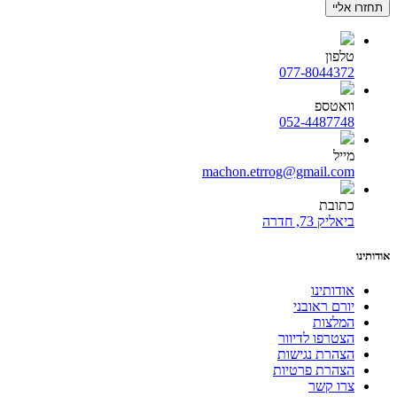
טלפון
077-8044372
וואטספ
052-4487748
מייל
machon.etrrog@gmail.com
כתובת
ביאליק 73, חדרה
אודותינו
אודותינו
יורם ראובני
המלצות
הצטרפו לדיוור
הצהרת נגישות
הצהרת פרטיות
צרו קשר