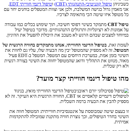
כשביניהן
טיפול קוגניטיבי-התנהגותי (CBT)
ו
טיפול דינמי חווייתי EDT
.
אני מאמין גדול בגישה המשלבת, ולכן אני וצוות המטפלים בוחנים יחד עם
כל מטופל איזו שיטה הכי מתאימה לצרכיו.
טיפול CBT
מתמקד בשינוי דפוסי חשיבה, תוך שימוש בכלים כמו עבודה
על אמונות לא רציונליות ותרגולים התנהגותיים. מדובר בטיפול יעיל
במיוחד למצבים שבהם הרגש לא מעכב את היכולת להפעיל את ההיגיון.
לעומת זאת,
בטיפול הדינמי החווייתי,
אנחנו מתמקדים בחוויה הרגשית של
המטופל.
זה לא מספיק שהמטופל יבין מה הבעיה שלו, עליו גם לחוות את
השינוי בזמן אמת, במערכת היחסים עם המטפל. המטפל ב-EDT פעיל
מאוד, מנווט את התהליך ודואג שהמטופל יחווה את השינוי בצורה רגשית
ולא רק שכלית.
מהו טיפול דינמי חווייתי קצר מועד?
בטיפול הדינמי החווייתי מואץ, בניגוד
לטיפולים דינמיים קלאסיים או CBT, החוויה הרגשית היא העיקר. זה לא
מספיק להבין את הבעיה ברמה השכלית.
זו בעצם שיטה שמבוססת על אינטנסיביות חווייתית: המטופל חווה את
השינוי בחדר הטיפולים, וכך נוצרת חוויה מתקנת שמובילה להתקדמות
אמיתית.