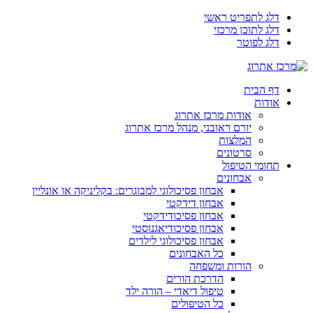
דלג לתפריט ראשי
דלג לתוכן מרכזי
דלג לפוטר
דף הבית
אודות
אודות מרכז אתרוג
יורם ראובני, מנהל מרכז אתרוג
המלצות
סרטונים
תחומי הטיפול
אבחונים
אבחון פסיכולוגי למבוגרים: בקליניקה או אונליין
אבחון דידקטי
אבחון פסיכודידקטי
אבחון פסיכודיאגנוסטי
אבחון פסיכולוגי לילדים
כל האבחונים
הורות ומשפחה
הדרכת הורים
טיפול דיאדי – הורה ילד
כל הטיפולים