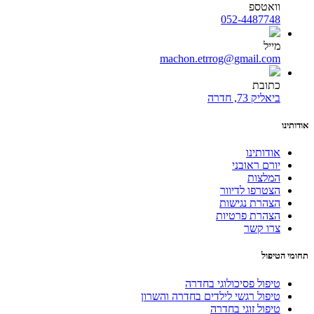
וואטספ
052-4487748
מייל
machon.etrrog@gmail.com
כתובת
ביאליק 73, חדרה
אודותינו
אודותינו
יורם ראובני
המלצות
הצטרפו לדיוור
הצהרת נגישות
הצהרת פרטיות
צרו קשר
תחומי הטיפול
טיפול פסיכולוגי בחדרה
טיפול רגשי לילדים בחדרה והשרון
טיפול זוגי בחדרה