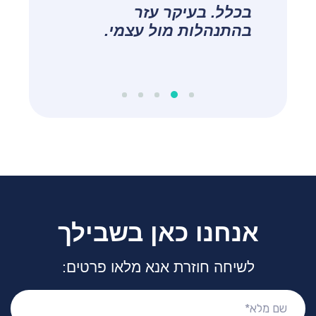
בכלל. בעיקר עזר
התהליך בקצב שהתאים לי
תודה יורם!
לירון אליאסוב, פסיכולוג קליני
תוך חיזוק היכולות
בהתנהלות מול עצמי.
מומחה
הטמונות בי.
ג׳קי
אנחנו כאן בשבילך
לשיחה חוזרת אנא מלאו פרטים:
שם
מלא: