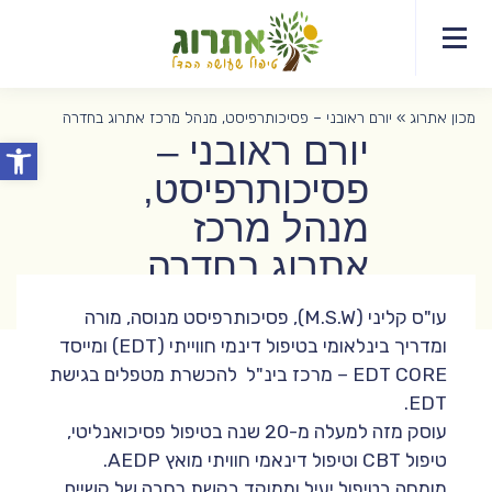
077-
צרו
דף
תחומי
מידע
EDT
יצירת
8044372
אודות
קשר
הבית
הטיפול
מקצועי
קשר
לפסיכותרפיסטים
מכון אתרוג
»
יורם ראובני – פסיכותרפיסט, מנהל מרכז אתרוג בחדרה
יורם ראובני –
פתח סרג
פסיכותרפיסט,
מנהל מרכז
אתרוג בחדרה
עו"ס קליני (M.S.W), פסיכותרפיסט מנוסה, מורה
ומדריך בינלאומי בטיפול דינמי חווייתי (EDT) ומייסד
EDT CORE – מרכז בינ"ל להכשרת מטפלים בגישת
EDT.
עוסק מזה למעלה מ-20 שנה בטיפול פסיכואנליטי,
טיפול CBT וטיפול דינאמי חוויתי מואץ AEDP.
מומחה בטיפול יעיל וממוקד בקשת רחבה של קשיים